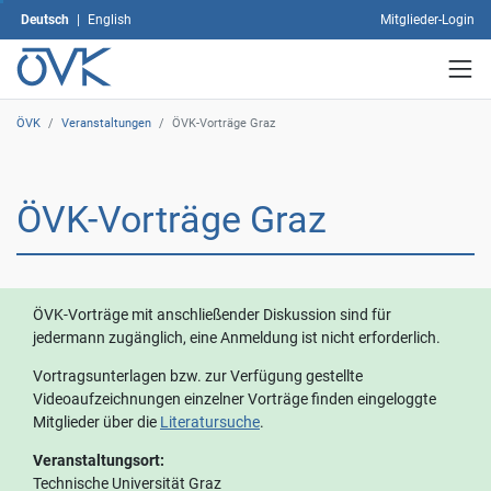
und
Deutsch
|
English
Mitglieder-Login
klicken
Sie
dann
auf
ÖVK
/
Veranstaltungen
/
ÖVK-Vorträge Graz
"Auswahl
speichern".
Mit
dem
ÖVK-Vorträge Graz
Klick
auf
"Alle
akzeptieren"
erklären
ÖVK-Vorträge mit anschließender Diskussion sind für
Sie
jedermann zugänglich, eine Anmeldung ist nicht erforderlich.
sich
Vortragsunterlagen bzw. zur Verfügung gestellte
mit
Videoaufzeichnungen einzelner Vorträge finden eingeloggte
der
Mitglieder über die
Literatursuche
.
Verwendung
sämtlicher
Veranstaltungsort:
Cookies
Technische Universität Graz