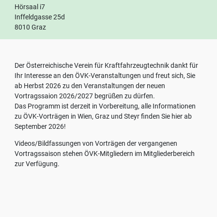
einverstanden.
Hörsaal i7
Ihre
Inffeldgasse 25d
Einwilligung
8010 Graz
können
Sie
jederzeit
mit
Der Österreichische Verein für Kraftfahrzeugtechnik dankt für
Wirkung
Ihr Interesse an den ÖVK-Veranstaltungen und freut sich, Sie
für
ab Herbst 2026 zu den Veranstaltungen der neuen
die
Vortragssaion 2026/2027 begrüßen zu dürfen.
Zukunft
Das Programm ist derzeit in Vorbereitung, alle Informationen
widerrufen,
zu ÖVK-Vorträgen in Wien, Graz und Steyr finden Sie hier ab
indem
September 2026!
Sie
Videos/Bildfassungen von Vorträgen der vergangenen
Ihre
Vortragssaison stehen ÖVK-Mitgliedern im Mitgliederbereich
Einstellungen
zur Verfügung.
ändern.
Weitere
Informationen
zum
Thema
Datenschutz