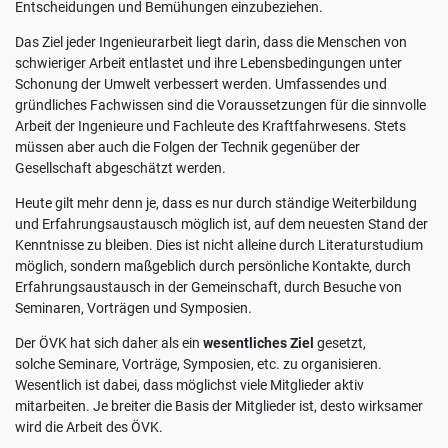
Wirkung
Entscheidungen und Bemühungen einzubeziehen.
für
Das Ziel jeder Ingenieurarbeit liegt darin, dass die Menschen von
die
schwieriger Arbeit entlastet und ihre Lebensbedingungen unter
Zukunft
Schonung der Umwelt verbessert werden. Umfassendes und
widerrufen,
gründliches Fach­wissen sind die Voraussetzungen für die sinnvolle
indem
Arbeit der Ingenieure und Fachleute des Kraftfahrwesens. Stets
Sie
müssen aber auch die Folgen der Technik gegenüber der
Ihre
Gesellschaft abgeschätzt werden.
Einstellungen
ändern.
Heute gilt mehr denn je, dass es nur durch ständige Weiterbildung
Weitere
und Erfahrungsaustausch möglich ist, auf dem neuesten Stand der
Informationen
Kenntnisse zu bleiben. Dies ist nicht alleine durch Literaturstudium
zum
möglich, sondern maßgeblich durch persönliche Kontakte, durch
Thema
Erfahrungsaustausch in der Gemeinschaft, durch Besuche von
Datenschutz
Seminaren, Vorträgen und Symposien.
finden
Sie
Der ÖVK hat sich daher als ein
wesentliches Ziel
gesetzt,
unter:
solche Seminare, Vorträge, Symposien, etc. zu organisieren.
Datenschutz
.
Wesentlich ist dabei, dass möglichst viele Mitglieder aktiv
mitarbeiten. Je breiter die Basis der Mitglieder ist, desto wirksamer
Benutzerdefinierte
wird die Arbeit des ÖVK.
Einstellungen