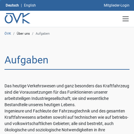
Mit
Deutsch
|
English
Mitglieder-Login
dem
Klick
auf
"Alle
ÖVK
/
Über uns
/
Aufgaben
akzeptieren"
erklären
Sie
sich
Aufgaben
mit
der
Verwendung
sämtlicher
Cookies
Das heutige Verkehrswesen und ganz besonders das Kraftfahrzeug
einverstanden.
sind die Voraussetzungen für das Funktionieren unserer
Ihre
arbeitsteiligen Industriegesellschaft; sie sind wesentliche
Einwilligung
Bestandteile unseres heutigen Lebens.
können
Ingenieure und Fachleute der Fahrzeugtechnik und des gesamten
Sie
Kraftfahrwesens arbeiten sowohl auf technischen wie auf betriebs-
jederzeit
und volkswirtschaftlichen Gebieten; alle sind bestrebt, auch
mit
ökologische und soziologische Notwendigkeiten in ihre