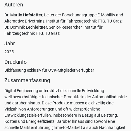
Informationen
Autoren
zum
Thema
Dr. Martin
Hofstetter
, Leiter der Forschungsgruppe E-Mobility and
Datenschutz
Alternative Drivetrains, Institut für Fahrzeugtechnik FTG, TU Graz;
finden
Dr. Dominik
Lechleitner
, Senior-Researcher, Institut für
Sie
Fahrzeugtechnik FTG, TU Graz
unter:
Jahr
Datenschutz
.
2025
Benutzerdefinierte
Einstellungen
Druckinfo
Bildfassung exklusiv für ÖVK-Mitglieder verfügbar
Alle
akzeptieren
Zusammenfassung
Nur
Digital Engineering unterstützt die schnelle Entwicklung
Notwendige
wettbewerbsfähiger technischer Produkte in der Automobilindustrie
akzeptieren
und darüber hinaus. Diese Produkte müssen gleichzeitig eine
Vielzahl von Anforderungen und oft widersprüchliche
Entwicklungsziele erfüllen, insbesondere in Bezug auf Leistung,
Kosten und Energieeffizienz. Darüber hinaus sind sowohl eine
schnelle Markteinführung (Time-to-Market) als auch Nachhaltigkeit