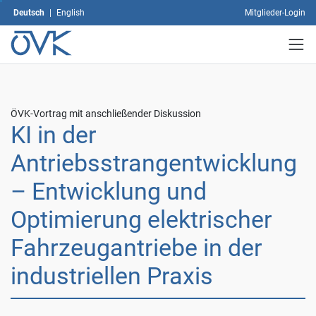
Verwendung
Deutsch
|
English
Mitglieder-Login
sämtlicher
Cookies
einverstanden.
Ihre
Einwilligung
können
Sie
ÖVK-Vortrag mit anschließender Diskussion
KI in der
jederzeit
mit
Antriebsstrangentwicklung
Wirkung
für
– Entwicklung und
die
Zukunft
Optimierung elektrischer
widerrufen,
indem
Fahrzeugantriebe in der
Sie
Ihre
industriellen Praxis
Einstellungen
ändern.
Weitere