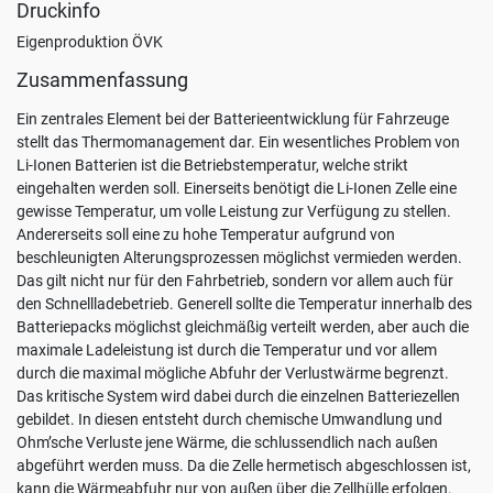
Einstellungen
Druckinfo
Eigenproduktion ÖVK
Alle
akzeptieren
Zusammenfassung
Nur
Ein zentrales Element bei der Batterieentwicklung für Fahrzeuge
Notwendige
stellt das Thermomanagement dar. Ein wesentliches Problem von
akzeptieren
Li-Ionen Batterien ist die Betriebstemperatur, welche strikt
eingehalten werden soll. Einerseits benötigt die Li-Ionen Zelle eine
gewisse Temperatur, um volle Leistung zur Verfügung zu stellen.
Andererseits soll eine zu hohe Temperatur aufgrund von
beschleunigten Alterungsprozessen möglichst vermieden werden.
Das gilt nicht nur für den Fahrbetrieb, sondern vor allem auch für
den Schnellladebetrieb. Generell sollte die Temperatur innerhalb des
Batteriepacks möglichst gleichmäßig verteilt werden, aber auch die
maximale Ladeleistung ist durch die Temperatur und vor allem
durch die maximal mögliche Abfuhr der Verlustwärme begrenzt.
Das kritische System wird dabei durch die einzelnen Batteriezellen
gebildet. In diesen entsteht durch chemische Umwandlung und
Ohm’sche Verluste jene Wärme, die schlussendlich nach außen
abgeführt werden muss. Da die Zelle hermetisch abgeschlossen ist,
kann die Wärmeabfuhr nur von außen über die Zellhülle erfolgen.