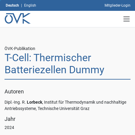
Wirkung
Deutsch
|
English
Mitglieder-Login
für
die
Zukunft
widerrufen,
indem
Sie
ÖVK-Publikation
Ihre
T-Cell: Thermischer
Einstellungen
ändern.
Batteriezellen Dummy
Weitere
Informationen
zum
Thema
Autoren
Datenschutz
finden
Dipl.-Ing. R.
Lorbeck
, Institut für Thermodynamik und nachhaltige
Sie
Antriebssysteme, Technische Universität Graz
unter:
Jahr
Datenschutz
.
2024
Benutzerdefinierte