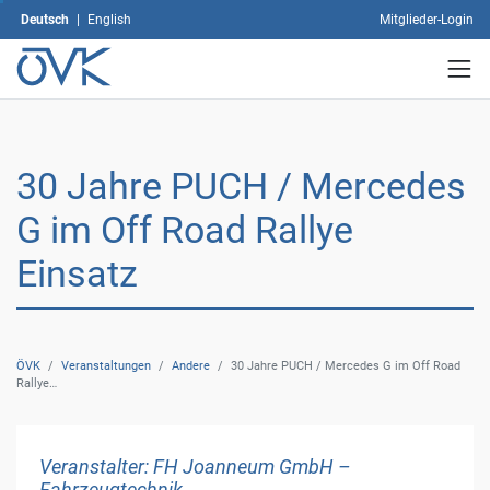
Mit
Deutsch
|
English
Mitglieder-Login
dem
Klick
auf
"Alle
akzeptieren"
erklären
Sie
30 Jahre PUCH / Mercedes
sich
mit
G im Off Road Rallye
der
Verwendung
Einsatz
sämtlicher
Cookies
einverstanden.
Ihre
ÖVK
/
Veranstaltungen
/
Andere
/
30 Jahre PUCH / Mercedes G im Off Road
Einwilligung
Rallye…
können
Sie
jederzeit
mit
Veranstalter: FH Joanneum GmbH –
Wirkung