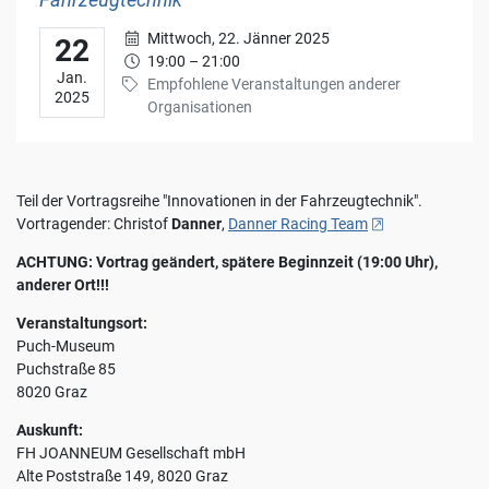
Fahrzeugtechnik
für
Mittwoch 22. Jänner 2025, 19:00 bis 21:00
Mittwoch, 22. Jänner 2025
die
22
19:00 – 21:00
Zukunft
Jan.
Empfohlene Veranstaltungen anderer
widerrufen,
2025
Organisationen
indem
Sie
Ihre
Einstellungen
ändern.
Teil der Vortragsreihe "Innovationen in der Fahrzeugtechnik".
, öffnet neues Fen
Weitere
Vortragender: Christof
Danner
,
Danner Racing Team
Informationen
ACHTUNG: Vortrag geändert, spätere Beginnzeit (19:00 Uhr),
zum
anderer Ort!!!
Thema
Datenschutz
Veranstaltungsort:
finden
Puch-Museum
Sie
Puchstraße 85
unter:
8020 Graz
Datenschutz
.
Auskunft:
Benutzerdefinierte
FH JOANNEUM Gesellschaft mbH
Einstellungen
Alte Poststraße 149, 8020 Graz