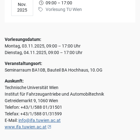
Sie
09:00 – 17:00
Nov.
jederzeit
Vorlesung TU Wien
2025
mit
Wirkung
für
die
Vorlesungsdatum:
Zukunft
Montag, 03.11.2025, 09:00 – 17:00 Uhr
widerrufen,
Dienstag, 04.11.2025, 09:00 – 17:00 Uhr
indem
Sie
Veranstaltungsort:
Ihre
Seminarraum BA10B, Bauteil BA Hochhaus, 10.OG
Einstellungen
ändern.
Auskunft:
Weitere
Technische Universität Wien
Informationen
Institut für Fahrzeugantriebe und Automobiltechnik
zum
Getreidemarkt 9, 1060 Wien
Thema
Telefon: +43/1/588 01/31501
Datenschutz
Telefax: +43/1/588 01/31599
finden
E-Mail:
info@ifa.tuwien.ac.at
Sie
, öffnet neues Fenster
www.ifa.tuwien.ac.at
unter:
Datenschutz
.