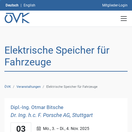
auf
Deutsch
|
English
Mitglieder-Login
"Auswahl
speichern".
Mit
dem
Klick
auf
"Alle
Elektrische Speicher für
akzeptieren"
erklären
Fahrzeuge
Sie
sich
mit
der
ÖVK
/
Veranstaltungen
/
Elektrische Speicher für Fahrzeuge
Verwendung
sämtlicher
Cookies
Dipl.-Ing. Otmar Bitsche
einverstanden.
Ihre
Dr. Ing. h.c. F. Porsche AG, Stuttgart
Einwilligung
können
03
Montag 3. bis Dienstag 4. November 2025, 09:00 
Mo., 3. – Di., 4. Nov. 2025