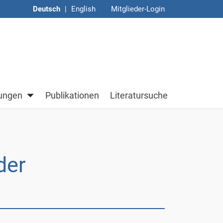
Deutsch
|
English
Mitglieder-Login
Untermenü von Veranstaltungen
tungen
Publikationen
Literatursuche
der