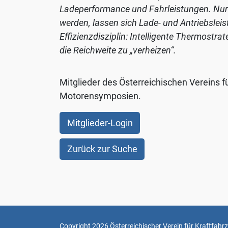
finden
Ladeperformance und Fahrleistungen. Nur
Sie
werden, lassen sich Lade- und Antriebsleis
unter:
Effizienzdisziplin: Intelligente Thermost
Datenschutz
.
die Reichweite zu „verheizen“.
Benutzerdefinierte
Mitglieder des Österreichischen Vereins f
Einstellungen
Motorensymposien.
Nur
Mitglieder-Login
en
Notwendige
akzeptieren
Zurück zur Suche
Copyright 2026 Österreichischer Verein für Kraftfahr