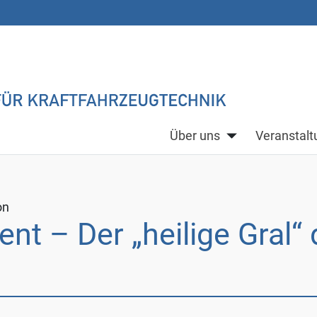
Über uns
Veranstal
on
 – Der „heilige Gral“ 