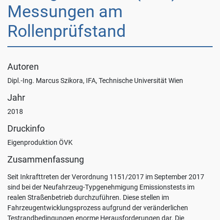
Sie
Messungen am
unter:
Datenschutz
.
Rollenprüfstand
Benutzerdefinierte
Einstellungen
Autoren
Alle
Dipl.-Ing. Marcus Szikora, IFA, Technische Universität Wien
akzeptieren
Jahr
Nur
Notwendige
2018
akzeptieren
Druckinfo
Eigenproduktion ÖVK
Zusammenfassung
Seit Inkrafttreten der Verordnung 1151/2017 im September 2017
sind bei der Neufahrzeug-Typgenehmigung Emissionstests im
realen Straßenbetrieb durchzuführen. Diese stellen im
Fahrzeugentwicklungsprozess aufgrund der veränderlichen
Testrandbedingungen enorme Herausforderungen dar. Die