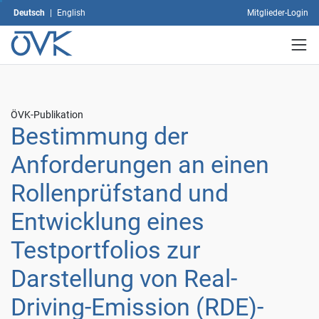
Einwilligung
Deutsch
|
English
Mitglieder-Login
können
Sie
jederzeit
mit
Wirkung
für
ÖVK-Publikation
die
Bestimmung der
Zukunft
widerrufen,
Anforderungen an einen
indem
Sie
Rollenprüfstand und
Ihre
Einstellungen
Entwicklung eines
ändern.
Weitere
Testportfolios zur
Informationen
zum
Darstellung von Real-
Thema
Datenschutz
Driving-Emission (RDE)-
finden