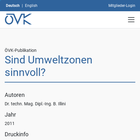
Arten
Deutsch
|
English
Mitglieder-Login
von
Cookies
Sie
zulassen
möchten
und
ÖVK-Publikation
klicken
Sind Umweltzonen
Sie
dann
sinnvoll?
auf
"Auswahl
speichern".
Mit
Autoren
dem
Klick
Dr. techn. Mag. Dipl.-Ing. B. Illini
auf
Jahr
"Alle
akzeptieren"
2011
erklären
Druckinfo
Sie