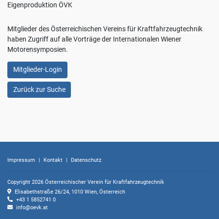
sich
Eigenproduktion ÖVK
mit
der
Mitglieder des Österreichischen Vereins für Kraftfahrzeugtechnik
Verwendung
haben Zugriff auf alle Vorträge der Internationalen Wiener
sämtlicher
Motorensymposien.
Cookies
einverstanden.
Mitglieder-Login
Ihre
Einwilligung
Zurück zur Suche
können
Sie
jederzeit
mit
Wirkung
für
die
Impressum
|
Kontakt
|
Datenschutz
Zukunft
widerrufen,
Copyright 2026 Österreichischer Verein für Kraftfahrzeugtechnik
indem
Elisabethstraße 26/24, 1010 Wien, Österreich
Sie
+43 1 5852741 0
info@oevk.at
Ihre