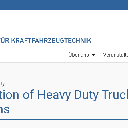
Über uns
Veranstal
ity
tion of Heavy Duty Truck
ns