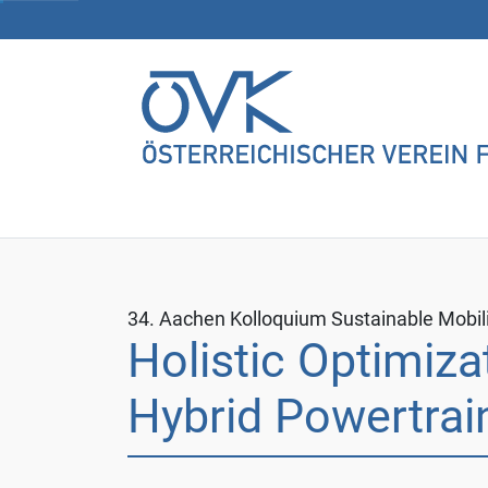
möchten
und
klicken
Sie
dann
auf
"Auswahl
speichern".
Mit
dem
Klick
34. Aachen Kolloquium Sustainable Mobil
auf
Holistic Optimiza
"Alle
akzeptieren"
Hybrid Powertrai
erklären
Sie
sich