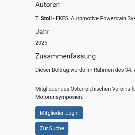
Autoren
mit
der
T.
Stoll
- FKFS, Automotive Powertrain S
Verwendung
sämtlicher
Jahr
Cookies
2025
einverstanden.
Ihre
Zusammenfassung
Einwilligung
Dieser Beitrag wurde im Rahmen des 34. A
können
Sie
jederzeit
Mitglieder des Österreichischen Vereins f
mit
Motorensymposien.
Wirkung
für
Mitglieder-Login
die
Zukunft
Zur Suche