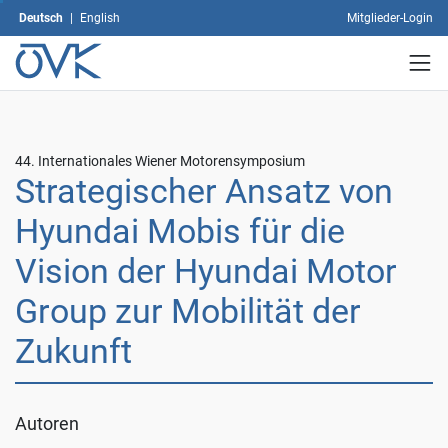
Weitere
Deutsch
|
English
Mitglieder-Login
Informationen
zum
Thema
Datenschutz
finden
Sie
44. Internationales Wiener Motorensymposium
unter:
Strategischer Ansatz von
Datenschutz
.
Hyundai Mobis für die
Benutzerdefinierte
Einstellungen
Vision der Hyundai Motor
Alle
Group zur Mobilität der
akzeptieren
Nur
Zukunft
Notwendige
akzeptieren
Autoren