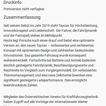
Druckinfo
Wirkung
Printversion nicht verfügbar
für
die
Zusammenfassung
Zukunft
widerrufen,
Seit seinem Debüt im Jahr 2019 steht Taycan für Höchstleistung,
indem
Innovationsgeist und Leidenschaft. Der Fahrer, die Fahrdynamik
Sie
und der Fahrspaß stehen im Mittelpunkt.
Ihre
Heute legt Porsche noch einen drauf und bietet eine optimierte
Einstellungen
Version an: den neuen Taycan – verbessertes und verfeinertes
ändern.
Konzept mit optimiertem Design und zahlreichen bedeutenden
Weitere
Innovationen. Das gesamte Fahrzeug wurde konsequent
Informationen
weiterentwickelt. Fortschritte bei Batterie und Antrieb bedeuten
zum
deutlich gesteigerte Fahrdynamik, Beschleunigungswerte und
Thema
Reichweite im Vergleich zum Vorgängermodell. Ein verbessertes
Datenschutz
Thermomanagement und eine neue Zellchemie bewirken eine
finden
signifikant gesteigerte Ladeperformance. Dies ermöglicht
Sie
beeindruckende Zahlen.
unter:
Datenschutz
.
Mitglieder des Österreichischen Vereins für Kraftfahrzeugtechnik
haben Zugriff auf alle Vorträge der Internationalen Wiener
Benutzerdefinierte