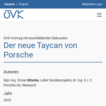
speichern".
Deutsch
|
English
Mitglieder-Login
Mit
dem
Klick
auf
"Alle
akzeptieren"
erklären
ÖVK-Vortrag mit anschließender Diskussion
Sie
Der neue Taycan von
sich
mit
Porsche
der
Verwendung
sämtlicher
Cookies
Autoren
einverstanden.
Dipl.-Ing. Otmar
Bitsche
, Leiter Sonderprojekte, Dr. Ing. h.c. F.
Ihre
Porsche AG, Weissach
Einwilligung
können
Jahr
Sie
2025
jederzeit
mit