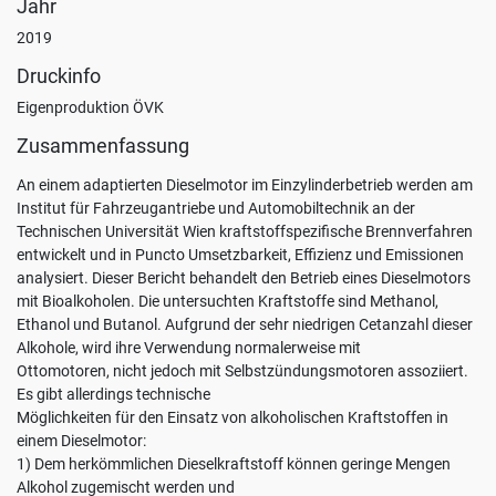
Jahr
unter:
2019
Datenschutz
.
Druckinfo
Benutzerdefinierte
Einstellungen
Eigenproduktion ÖVK
Zusammenfassung
Alle
akzeptieren
An einem adaptierten Dieselmotor im Einzylinderbetrieb werden am
Institut für Fahrzeugantriebe und Automobiltechnik an der
Nur
Technischen Universität Wien kraftstoffspezifische Brennverfahren
Notwendige
entwickelt und in Puncto Umsetzbarkeit, Effizienz und Emissionen
akzeptieren
analysiert. Dieser Bericht behandelt den Betrieb eines Dieselmotors
mit Bioalkoholen. Die untersuchten Kraftstoffe sind Methanol,
Ethanol und Butanol. Aufgrund der sehr niedrigen Cetanzahl dieser
Alkohole, wird ihre Verwendung normalerweise mit
Ottomotoren, nicht jedoch mit Selbstzündungsmotoren assoziiert.
Es gibt allerdings technische
Möglichkeiten für den Einsatz von alkoholischen Kraftstoffen in
einem Dieselmotor:
1) Dem herkömmlichen Dieselkraftstoff können geringe Mengen
Alkohol zugemischt werden und