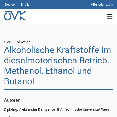
Einwilligung
Deutsch
|
English
Mitglieder-Login
können
Sie
jederzeit
mit
Wirkung
für
die
ÖVK-Publikation
Zukunft
Alkoholische Kraftstoffe im
widerrufen,
indem
dieselmotorischen Betrieb.
Sie
Ihre
Methanol, Ethanol und
Einstellungen
ändern.
Butanol
Weitere
Informationen
zum
Thema
Autoren
Datenschutz
Dipl.-Ing. Aleksandar
Damyanov
, IFA, Technische Universität Wien
finden
Sie