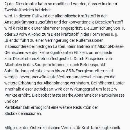
2) der Dieselmotor kann so modifiziert werden, dass er in einem
Zweistoffbetrieb betrieben
wird. In diesem Fall wird der alkoholische Kraftstoff in den
Ansaugkrümmer zugeführt und der konventionelle Dieselkraftstoff
wird direkt in die Brennkammer eingespritzt. Die Zumischung von 10
oder 20 vol% Alkohol zum Dieselkraftstoff in der Form eines s. g.
„Blends“ führt zu einer Verringerung der Rußemissionen,
insbesondere bei niedrigen Lasten. Beim Betrieb mit Alkohol-Diesel-
Gemischen werden keine signifikanten Effizienzunterschiede
zum Dieselreferenzbetrieb festgestellt. Durch Einspeisen von
Alkoholen in das Saugrohr können je nach Betriebspunkt
Substitutionspotentiale von bis zu 85 % Energieanteil erreicht
werden, bevor unerwünschte Verbrennungserscheinungen die
weitere Erhöhung der Alkoholmenge verhindern. Bei höheren Lasten
innerhalb dieser Betriebsart wird der Wirkungsgrad um fast 2 %
Punkte erhöht. Die beobachtete starke Abnahme der Partikelmasse
und der
Partikelanzahl ermöglicht eine weitere Reduktion der
Stickoxidemissionen.
Mitglieder des Österreichischen Vereins für Kraftfahrzeugtechnik