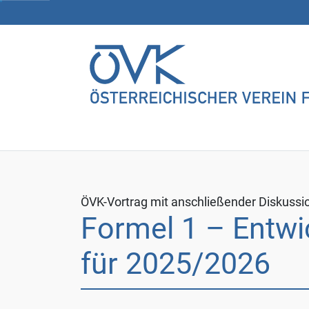
dem
Klick
auf
"Alle
akzeptieren"
erklären
Sie
sich
mit
der
Verwendung
ÖVK-Vortrag mit anschließender Diskussi
sämtlicher
Formel 1 – Entwi
Cookies
einverstanden.
für 2025/2026
Ihre
Einwilligung
können