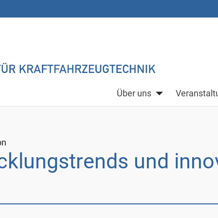
Über uns
Veranstal
on
cklungstrends und inno