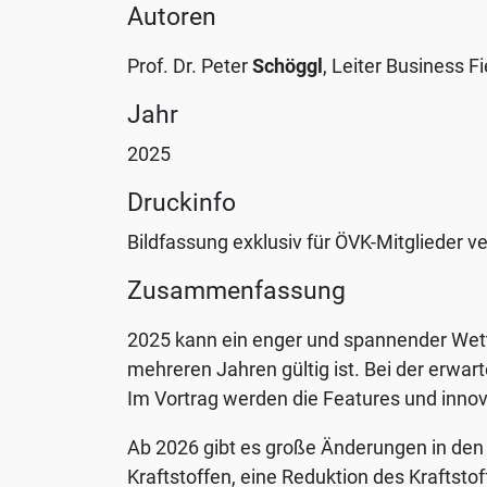
Autoren
Sie
jederzeit
Prof. Dr. Peter
Schöggl
, Leiter Business F
mit
Jahr
Wirkung
für
2025
die
Druckinfo
Zukunft
widerrufen,
Bildfassung exklusiv für ÖVK-Mitglieder v
indem
Zusammenfassung
Sie
Ihre
2025 kann ein enger und spannender Wet
Einstellungen
mehreren Jahren gültig ist. Bei der erwa
ändern.
Im Vortrag werden die Features und innov
Weitere
Informationen
Ab 2026 gibt es große Änderungen in den
zum
Kraftstoffen, eine Reduktion des Kraftst