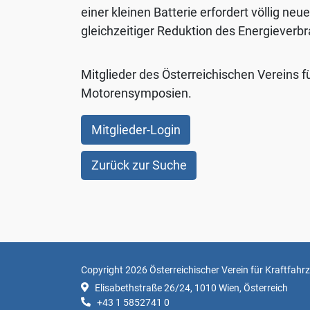
Thema
einer kleinen Batterie erfordert völlig
Datenschutz
gleichzeitiger Reduktion des Energieverbr
finden
Sie
Mitglieder des Österreichischen Vereins f
unter:
Motorensymposien.
Datenschutz
.
Mitglieder-Login
Benutzerdefinierte
Einstellungen
Zurück zur Suche
Nur
en
Notwendige
akzeptieren
Copyright 2026 Österreichischer Verein für Kraftfahr
Elisabethstraße 26/24, 1010 Wien, Österreich
+43 1 5852741 0