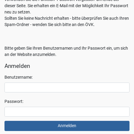
Sie
dieser Seite. Sie erhalten ein E-Mail mit der Möglichkeit Ihr Passwort
jederzeit
neu zu setzen.
mit
Sollten Sie keine Nachricht erhalten - bitte überprüfen Sie auch Ihren
Wirkung
Spam-Ordner - wenden Sie sich bitte an den ÖVK.
für
die
Zukunft
Bitte geben Sie Ihren Benutzernamen und Ihr Passwort ein, um sich
widerrufen,
an der Website anzumelden.
indem
Sie
Anmelden
Ihre
Einstellungen
Benutzername:
ändern.
Weitere
Informationen
zum
Passwort:
Thema
Datenschutz
finden
Sie
unter: