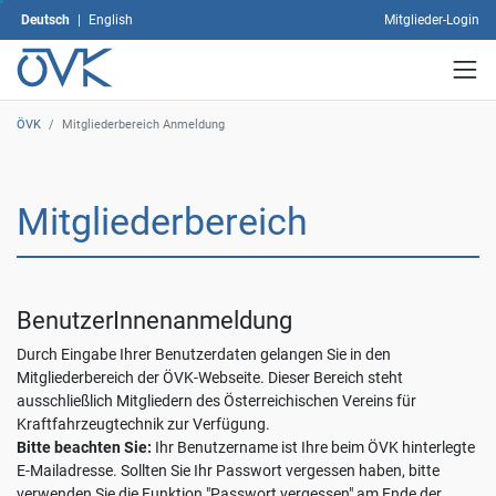
dann
Deutsch
|
English
Mitglieder-Login
auf
"Auswahl
speichern".
Mit
dem
ÖVK
/
Mitgliederbereich Anmeldung
Klick
auf
"Alle
Mitgliederbereich
akzeptieren"
erklären
Sie
sich
mit
BenutzerInnenanmeldung
der
Verwendung
Durch Eingabe Ihrer Benutzerdaten gelangen Sie in den
sämtlicher
Mitgliederbereich der ÖVK-Webseite. Dieser Bereich steht
Cookies
ausschließlich Mitgliedern des Österreichischen Vereins für
einverstanden.
Kraftfahrzeugtechnik zur Verfügung.
Ihre
Bitte beachten Sie:
Ihr Benutzername ist Ihre beim ÖVK hinterlegte
Einwilligung
E-Mailadresse. Sollten Sie Ihr Passwort vergessen haben, bitte
können
verwenden Sie die Funktion "Passwort vergessen" am Ende der