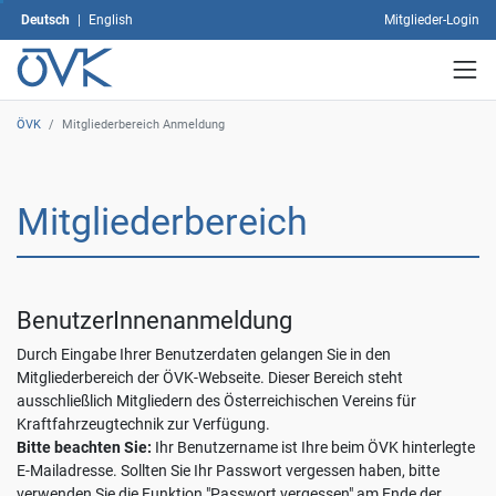
dann
Deutsch
|
English
Mitglieder-Login
auf
"Auswahl
speichern".
Mit
dem
ÖVK
/
Mitgliederbereich Anmeldung
Klick
auf
"Alle
Mitgliederbereich
akzeptieren"
erklären
Sie
sich
mit
BenutzerInnenanmeldung
der
Verwendung
Durch Eingabe Ihrer Benutzerdaten gelangen Sie in den
sämtlicher
Mitgliederbereich der ÖVK-Webseite. Dieser Bereich steht
Cookies
ausschließlich Mitgliedern des Österreichischen Vereins für
einverstanden.
Kraftfahrzeugtechnik zur Verfügung.
Ihre
Bitte beachten Sie:
Ihr Benutzername ist Ihre beim ÖVK hinterlegte
Einwilligung
E-Mailadresse. Sollten Sie Ihr Passwort vergessen haben, bitte
können
verwenden Sie die Funktion "Passwort vergessen" am Ende der