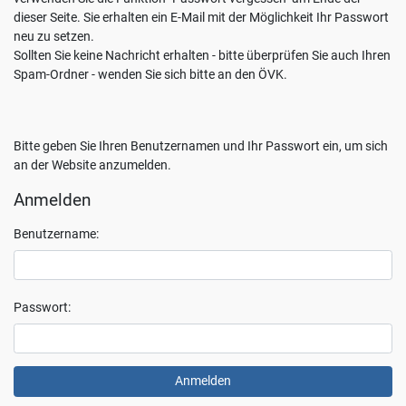
Sie
dieser Seite. Sie erhalten ein E-Mail mit der Möglichkeit Ihr Passwort
jederzeit
neu zu setzen.
mit
Sollten Sie keine Nachricht erhalten - bitte überprüfen Sie auch Ihren
Wirkung
Spam-Ordner - wenden Sie sich bitte an den ÖVK.
für
die
Zukunft
Bitte geben Sie Ihren Benutzernamen und Ihr Passwort ein, um sich
widerrufen,
an der Website anzumelden.
indem
Sie
Anmelden
Ihre
Einstellungen
Benutzername:
ändern.
Weitere
Informationen
zum
Passwort:
Thema
Datenschutz
finden
Sie
unter: