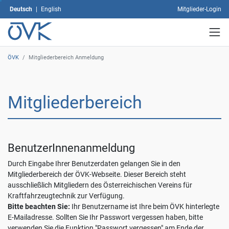
dann
Deutsch
|
English
Mitglieder-Login
auf
"Auswahl
speichern".
Mit
dem
ÖVK
/
Mitgliederbereich Anmeldung
Klick
auf
"Alle
Mitgliederbereich
akzeptieren"
erklären
Sie
sich
mit
BenutzerInnenanmeldung
der
Verwendung
Durch Eingabe Ihrer Benutzerdaten gelangen Sie in den
sämtlicher
Mitgliederbereich der ÖVK-Webseite. Dieser Bereich steht
Cookies
ausschließlich Mitgliedern des Österreichischen Vereins für
einverstanden.
Kraftfahrzeugtechnik zur Verfügung.
Ihre
Bitte beachten Sie:
Ihr Benutzername ist Ihre beim ÖVK hinterlegte
Einwilligung
E-Mailadresse. Sollten Sie Ihr Passwort vergessen haben, bitte
können
verwenden Sie die Funktion "Passwort vergessen" am Ende der