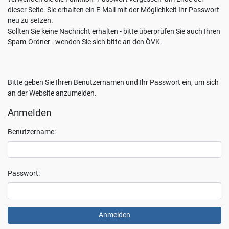
Sie
dieser Seite. Sie erhalten ein E-Mail mit der Möglichkeit Ihr Passwort
jederzeit
neu zu setzen.
mit
Sollten Sie keine Nachricht erhalten - bitte überprüfen Sie auch Ihren
Wirkung
Spam-Ordner - wenden Sie sich bitte an den ÖVK.
für
die
Zukunft
Bitte geben Sie Ihren Benutzernamen und Ihr Passwort ein, um sich
widerrufen,
an der Website anzumelden.
indem
Sie
Anmelden
Ihre
Einstellungen
Benutzername:
ändern.
Weitere
Informationen
zum
Passwort:
Thema
Datenschutz
finden
Sie
unter: