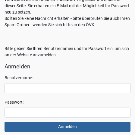
Sie
dieser Seite. Sie erhalten ein E-Mail mit der Möglichkeit Ihr Passwort
jederzeit
neu zu setzen.
mit
Sollten Sie keine Nachricht erhalten - bitte überprüfen Sie auch Ihren
Wirkung
Spam-Ordner - wenden Sie sich bitte an den ÖVK.
für
die
Zukunft
Bitte geben Sie Ihren Benutzernamen und Ihr Passwort ein, um sich
widerrufen,
an der Website anzumelden.
indem
Sie
Anmelden
Ihre
Einstellungen
Benutzername:
ändern.
Weitere
Informationen
zum
Passwort:
Thema
Datenschutz
finden
Sie
unter: