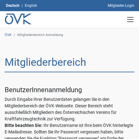
dann
Deutsch
|
English
Mitglieder-Login
auf
"Auswahl
speichern".
Mit
dem
ÖVK
/
Mitgliederbereich Anmeldung
Klick
auf
"Alle
Mitgliederbereich
akzeptieren"
erklären
Sie
sich
mit
BenutzerInnenanmeldung
der
Verwendung
Durch Eingabe Ihrer Benutzerdaten gelangen Sie in den
sämtlicher
Mitgliederbereich der ÖVK-Webseite. Dieser Bereich steht
Cookies
ausschließlich Mitgliedern des Österreichischen Vereins für
einverstanden.
Kraftfahrzeugtechnik zur Verfügung.
Ihre
Bitte beachten Sie:
Ihr Benutzername ist Ihre beim ÖVK hinterlegte
Einwilligung
E-Mailadresse. Sollten Sie Ihr Passwort vergessen haben, bitte
können
verwenden Sie die Funktion "Passwort vergessen" am Ende der