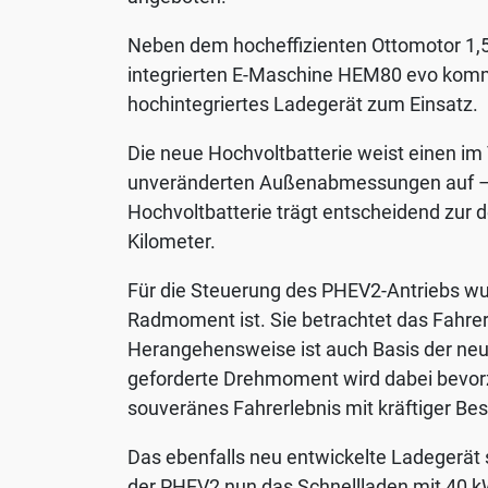
necessary
Neben dem hocheffizienten Ottomotor 1,5
integrierten E-Maschine HEM80 evo komme
hochintegriertes Ladegerät zum Einsatz.
Die neue Hochvoltbatterie weist einen im
unveränderten Außenabmessungen auf – d
Hochvoltbatterie trägt entscheidend zur d
Kilometer.
Für die Steuerung des PHEV2-Antriebs wu
Radmoment ist. Sie betrachtet das Fahre
Herangehensweise ist auch Basis der neu
geforderte Drehmoment wird dabei bevorz
souveränes Fahrerlebnis mit kräftiger Be
Das ebenfalls neu entwickelte Ladegerät 
der PHEV2 nun das Schnellladen mit 40 k