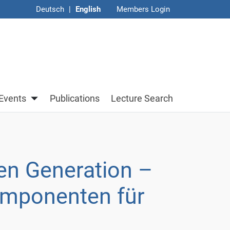
Deutsch
|
English
Members Login
Sub navigation of Events
Events
Publications
Lecture Search
en Generation –
omponenten für