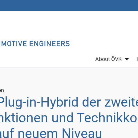
About ÖVK
on
lug-in-Hybrid der zweit
nktionen und Technikk
 auf neuem Niveau