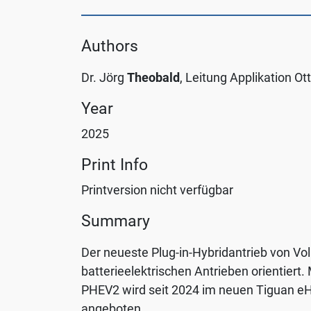
more
information
Authors
on
data
Dr. Jörg
Theobald
, Leitung Applikation O
protection,
please
Year
visit
2025
the
Privacy
Print Info
Policy
.
Printversion nicht verfügbar
User
Summary
defined
settings
Der neueste Plug-in-Hybridantrieb von Vo
batterieelektrischen Antrieben orientier
t
Only
PHEV2 wird seit 2024 im neuen Tiguan eH
accept
angeboten.