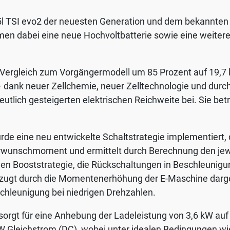
l TSI evo2 der neuesten Generation und dem bekannten
n dabei eine neue Hochvoltbatterie sowie eine weiteren
 Vergleich zum Vorgängermodell um 85 Prozent auf 19,7 
ank neuer Zellchemie, neuer Zelltechnologie und durch
eutlich gesteigerten elektrischen Reichweite bei. Sie be
rde eine neu entwickelte Schaltstrategie implementiert
rwunschmoment und ermittelt durch Berechnung den jew
en Booststrategie, die Rückschaltungen in Beschleunigu
ugt durch die Momentenerhöhung der E-Maschine dargest
schleunigung bei niedrigen Drehzahlen.
sorgt für eine Anhebung der Ladeleistung von 3,6 kW au
W Gleichstrom (DC), wobei unter idealen Bedingungen w